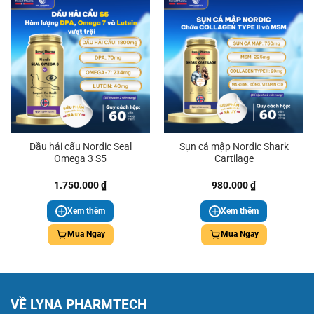
Dầu hải cẩu Nordic Seal
Sụn cá mập Nordic Shark
Omega 3 S5
Cartilage
1.750.000
₫
980.000
₫
Xem thêm
Xem thêm
Mua Ngay
Mua Ngay
VỀ LYNA PHARMTECH