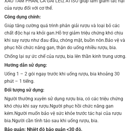
XÁO TAM PHÂN, CÀ GAI LEO, ATISO giúp làm giảm tác hại
của rượu đối với cơ thể.
Công dụng chính:
Giúp tăng cường quá trình phân giải rượu và loại bỏ các
chất độc hại ra khỏi gan.Hỗ trợ giảm triệu chứng khó chịu
khi say rượu như đau đầu, chóng mặt, buồn nôn.Bảo vệ và
phục hồi chức năng gan, thận do uống nhiều rượu, bia.
Chống lại sự ức chế của rượu, bia lên thần kinh trung ương.
Hướng dẫn sử dụng:
Uống 1 – 2 gói ngay trước khi uống rượu, bia khoảng 30
phút – 1 tiếng.
Đối tượng sử dụng:
Người thường xuyên sử dụng rượu bia, có các triệu chứng
khó chịu khi say rượu.Người phục hồi chức năng gan
kém.Người muốn bảo vệ sức khỏe trước tác hại của rượu
bia.Người cần tỉnh táo sau khi uống rượu, bia.
Bảo quản: Nhiệt độ bảo quản <30 độ.