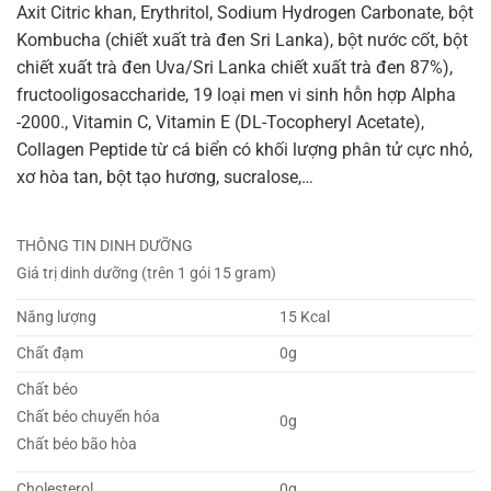
Axit Citric khan, Erythritol, Sodium Hydrogen Carbonate, bột
Kombucha (chiết xuất trà đen Sri Lanka), bột nước cốt, bột
chiết xuất trà đen Uva/Sri Lanka chiết xuất trà đen 87%),
fructooligosaccharide, 19 loại men vi sinh hỗn hợp Alpha
-2000., Vitamin C, Vitamin E (DL-Tocopheryl Acetate),
Collagen Peptide từ cá biển có khối lượng phân tử cực nhỏ,
xơ hòa tan, bột tạo hương, sucralose,…
THÔNG TIN DINH DƯỠNG
Giá trị dinh dưỡng (trên 1 gói 15 gram)
Năng lượng
15 Kcal
Chất đạm
0g
Chất béo
Chất béo chuyển hóa
0g
Chất béo bão hòa
Cholesterol
0g