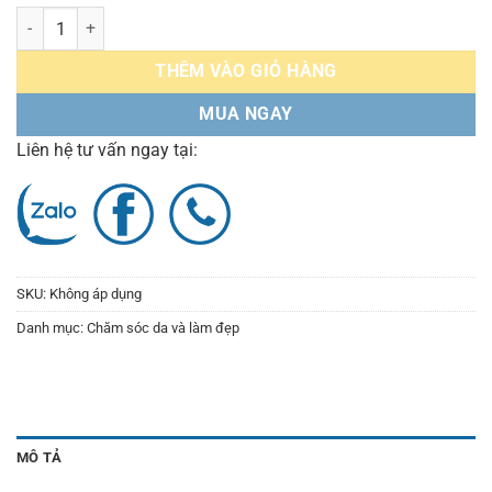
Thức uống lên men Kombucha Collagen Oneday hoà tan - giàu lợi kh
THÊM VÀO GIỎ HÀNG
MUA NGAY
Liên hệ tư vấn ngay tại:
SKU:
Không áp dụng
Danh mục:
Chăm sóc da và làm đẹp
MÔ TẢ