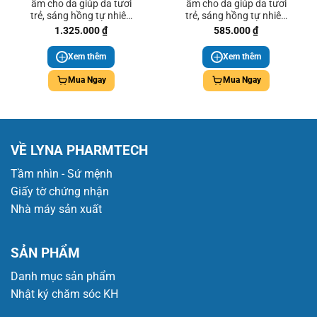
ẩm cho da giúp da tươi
ẩm cho da giúp da tươi
trẻ, sáng hồng tự nhiên
trẻ, sáng hồng tự nhiên
KGK Squalene 1000mg
KGK Squalene 1000mg
1.325.000
₫
585.000
₫
(90 viên)
(30 viên)
Xem thêm
Xem thêm
Mua Ngay
Mua Ngay
VỀ LYNA PHARMTECH
Tầm nhìn - Sứ mệnh
Giấy tờ chứng nhận
Nhà máy sản xuất
SẢN PHẨM
Danh mục sản phẩm
Nhật ký chăm sóc KH