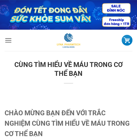
Bỏ
qua
nội
dung
CÙNG TÌM HIỂU VỀ MÁU TRONG CƠ
THỂ BẠN
CHÀO MỪNG BẠN ĐẾN VỚI TRẮC
NGHIỆM CÙNG TÌM HIỂU VỀ MÁU TRONG
CƠ THỂ BẠN